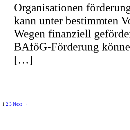
Organisationen förderun
kann unter bestimmten V
Wegen finanziell geförde
BAföG-Förderung können 
[…]
1
2
3
Next →