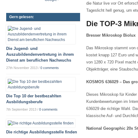
die Natur live vor Ort erfors
Tageslicht hell genug, um e
Gern gelesen:
Die TOP-3 Mik
Bresser Mikroskop Biolux
Das Mikroskop stammt von de
Die Jugend- und
Auszubildendenvertretung in ihrem
kostet knapp 127 Euro und w
Dienst am beruflichen Nachwuchs
von 1280 x 720 Pixel macht d
27th November 2013
/
0 comments
Objektträger, eine Staubschu
KOSMOS 636029 – Das gro
Dieses Mikroskop für Kinder 
Die Top 10 der bestbezahlten
Kundenbewertungen im Intern
Ausbildungsberufe
636029 die richtige Wahl. Da
7th September 2013
/
0 comments
klassische Auf- und Durchlic
National Geographic 20x S
Die richtige Ausbildungsstelle finden