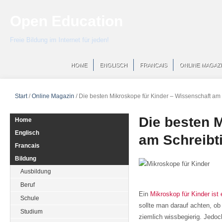
Open Education
Freie Bildung im Internet für jeden!
HOME
ENGLISCH
FRANCAIS
ONLINE MAGAZ
Start
/
Online Magazin
/
Die besten Mikroskope für Kinder – Wissenschaft am 
Die besten 
Home
Englisch
am Schreibt
Francais
Bildung
Ausbildung
Beruf
Ein
Mikroskop für Kinder ist
Schule
sollte man darauf achten, ob 
Studium
ziemlich wissbegierig. Jedo