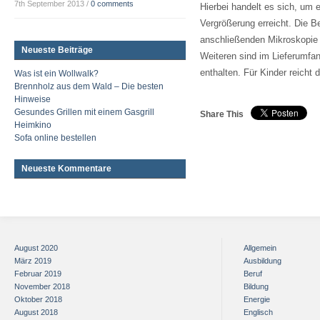
7th September 2013
/
0 comments
Hierbei handelt es sich, um 
Vergrößerung erreicht. Die B
anschließenden Mikroskopie n
Neueste Beiträge
Weiteren sind im Lieferumfa
enthalten. Für Kinder reicht
Was ist ein Wollwalk?
Brennholz aus dem Wald – Die besten
Hinweise
Gesundes Grillen mit einem Gasgrill
Share This
Heimkino
Sofa online bestellen
Neueste Kommentare
August 2020
Allgemein
März 2019
Ausbildung
Februar 2019
Beruf
November 2018
Bildung
Oktober 2018
Energie
August 2018
Englisch