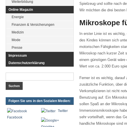
Weiterbildung
Spielzeug und sollte nach d
Online Magazin
Wir möchten die drei besten 
Energie
Mikroskope fü
Finanzen & Versicherungen
Medizin
In erster Linie ist es wichti
Mode
des Kindes können sich unter
motorischen Fähigkeiten sta
Presse
Mikroskop nach kurzer Zeit 
Impressum
einem günstigen Gerät wäre d
Datenschutzerklärung
Wert von ca. 2.000 Euro spie
Ferner ist es wichtig, darauf
zusätzliche Funktion, über d
Verkomplizieren ist nicht not
Benutzung auf. Ein Mikroskop
Folgen Sie uns in den Sozialen Medien:
sollen Spaß an der Mikrosko
Immersionsmikroskopie haben
Twitter
sehr vorteilhaft, wenn das Ge
Facebook
handliche Mikroskope sind m
Google+