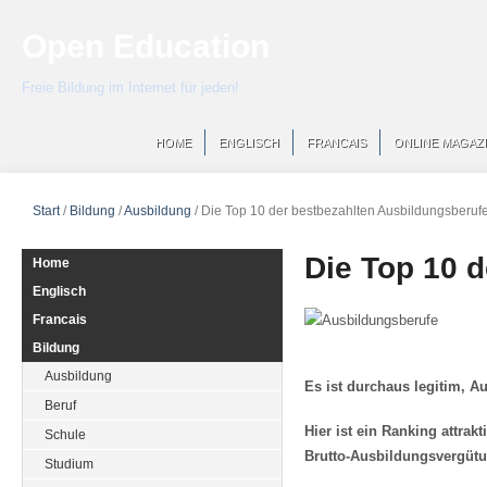
Open Education
Freie Bildung im Internet für jeden!
HOME
ENGLISCH
FRANCAIS
ONLINE MAGAZ
Start
/
Bildung
/
Ausbildung
/
Die Top 10 der bestbezahlten Ausbildungsberuf
Die Top 10 
Home
Englisch
Francais
Bildung
Ausbildung
Es ist durchaus legitim, A
Beruf
Hier ist ein Ranking attra
Schule
Brutto-Ausbildungsvergüt
Studium