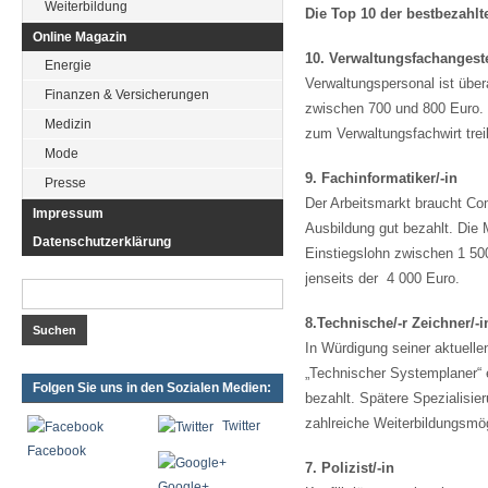
Weiterbildung
Die Top 10 der bestbezahl
Online Magazin
10. Verwaltungsfachangestel
Energie
Verwaltungspersonal ist über
Finanzen & Versicherungen
zwischen 700 und 800 Euro. 
Medizin
zum Verwaltungsfachwirt treib
Mode
9. Fachinformatiker/-in
Presse
Der Arbeitsmarkt braucht Co
Impressum
Ausbildung gut bezahlt. Die
Datenschutzerklärung
Einstiegslohn zwischen 1 50
jenseits der 4 000 Euro.
8.Technische/-r Zeichner/-i
In Würdigung seiner aktuell
„Technischer Systemplaner“ e
Folgen Sie uns in den Sozialen Medien:
bezahlt. Spätere Spezialisi
zahlreiche Weiterbildungsmög
Twitter
Facebook
7. Polizist/-in
Google+