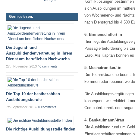
Konfliktlösungen bestimmen 
sich Ausbildungen im mittler
von Wochenend- und Nachtzus
Gern gelesen:
nach Dienstgrad bis 4 500 E
6. Binnenschiffer/-in
Hier liegt die Ausbildungsve
Die Jugend- und
Passagierbeförderung bis zu
Auszubildendenvertretung in ihrem
Euro. Als Kapitän können es
Dienst am beruflichen Nachwuchs
27th November 2013
/
0 comments
5. Mechatroniker/-in
Die Technikbranche boomt. M
kommen oder repariert werde
Die Top 10 der bestbezahlten
Die Ausbildungsvergütungen 
Ausbildungsberufe
konsequent weiterbildet, kan
7th September 2013
/
0 comments
Computertechnik oder sogar i
4. Bankaufmann/-frau
Die Ausbildung rund um Geld 
Die richtige Ausbildungsstelle finden
Einstiegsgehälter beginnen b