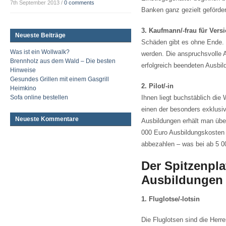
7th September 2013
/
0 comments
Banken ganz gezielt geförder
3. Kaufmann/-frau für Ver
Neueste Beiträge
Schäden gibt es ohne Ende.
Was ist ein Wollwalk?
werden. Die anspruchsvolle A
Brennholz aus dem Wald – Die besten
erfolgreich beendeten Ausbild
Hinweise
Gesundes Grillen mit einem Gasgrill
2. Pilot/-in
Heimkino
Sofa online bestellen
Ihnen liegt buchstäblich die
einen der besonders exklusi
Neueste Kommentare
Ausbildungen erhält man über
000 Euro Ausbildungskosten f
abbezahlen – was bei ab 5 00
Der Spitzenpla
Ausbildungen
1. Fluglotse/-lotsin
Die Fluglotsen sind die Her