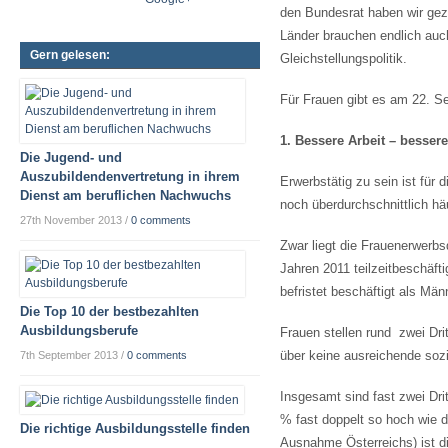
den Bundesrat haben wir geze
Länder brauchen endlich auch
Gern gelesen:
Gleichstellungspolitik.
Für Frauen gibt es am 22. S
1. Bessere Arbeit – besser
Die Jugend- und
Auszubildendenvertretung in ihrem
Erwerbstätig zu sein ist für
Dienst am beruflichen Nachwuchs
noch überdurchschnittlich häu
27th November 2013
/
0 comments
Zwar liegt die Frauenerwerb
Jahren 2011 teilzeitbeschäft
befristet beschäftigt als Mä
Die Top 10 der bestbezahlten
Ausbildungsberufe
Frauen stellen rund zwei Dri
über keine ausreichende sozi
7th September 2013
/
0 comments
Insgesamt sind fast zwei Drit
% fast doppelt so hoch wie d
Die richtige Ausbildungsstelle finden
Ausnahme Österreichs) ist d