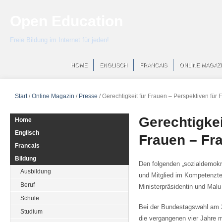
Open Education
Freie Bildung im Internet für jeden!
HOME
ENGLISCH
FRANCAIS
ONLINE MAGAZ
Start
/
Online Magazin
/
Presse
/
Gerechtigkeit für Frauen – Perspektiven für 
Gerechtigkei
Home
Englisch
Frauen – Fr
Francais
Bildung
Den folgenden „sozialdemokr
Ausbildung
und Mitglied im Kompetenzte
Beruf
Ministerpräsidentin und Malu 
Schule
Bei der Bundestagswahl am 2
Studium
die vergangenen vier Jahre 