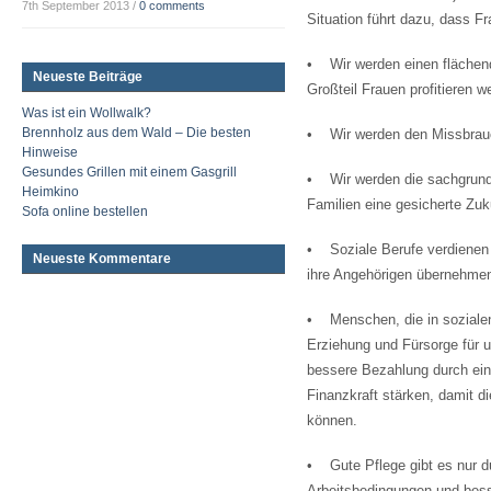
7th September 2013
/
0 comments
Situation führt dazu, dass Fr
• Wir werden einen flächen
Neueste Beiträge
Großteil Frauen profitieren w
Was ist ein Wollwalk?
Brennholz aus dem Wald – Die besten
• Wir werden den Missbrauc
Hinweise
Gesundes Grillen mit einem Gasgrill
• Wir werden die sachgrundl
Heimkino
Familien eine gesicherte Zuk
Sofa online bestellen
• Soziale Berufe verdienen 
Neueste Kommentare
ihre Angehörigen übernehme
• Menschen, die in sozialen
Erziehung und Fürsorge für 
bessere Bezahlung durch ein
Finanzkraft stärken, damit 
können.
• Gute Pflege gibt es nur d
Arbeitsbedingungen und besse