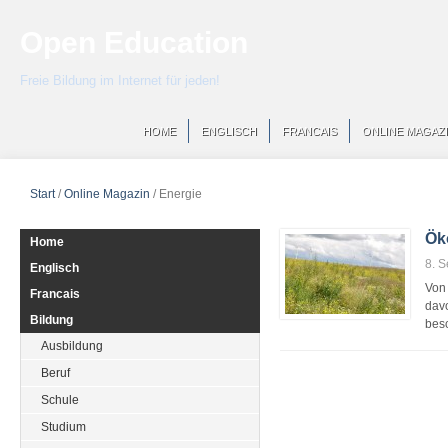
Open Education
Freie Bildung im Internet für jeden!
HOME
ENGLISCH
FRANCAIS
ONLINE MAGAZ
Start
/
Online Magazin
/
Energie
Ök
Home
8. 
Englisch
Von 
Francais
davo
Bildung
bes
Ausbildung
Beruf
Schule
Studium