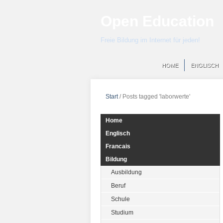
Open Education
Freie Bildung im Internet für jeden!
HOME
ENGLISCH
Start
/
Posts tagged 'laborwerte'
Home
Englisch
Francais
Bildung
Ausbildung
Beruf
Schule
Studium