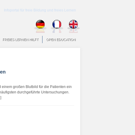
Infoportal für freie Bildung und freies Lernen
FREIES LERNEN HILFT
OPEN EDUCATION
hen
 einem großen Blutbild für die Patienten ein
m häufigsten durchgeführte Untersuchungen.
]