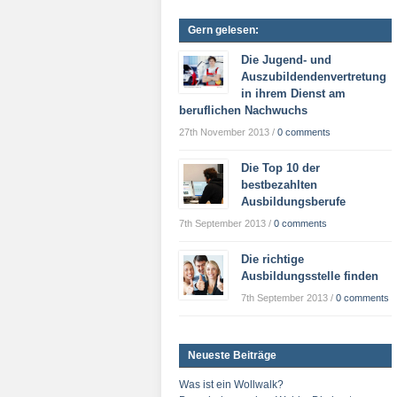
Gern gelesen:
Die Jugend- und
Auszubildendenvertretung
in ihrem Dienst am
beruflichen Nachwuchs
27th November 2013
/
0 comments
Die Top 10 der
bestbezahlten
Ausbildungsberufe
7th September 2013
/
0 comments
Die richtige
Ausbildungsstelle finden
7th September 2013
/
0 comments
Neueste Beiträge
Was ist ein Wollwalk?