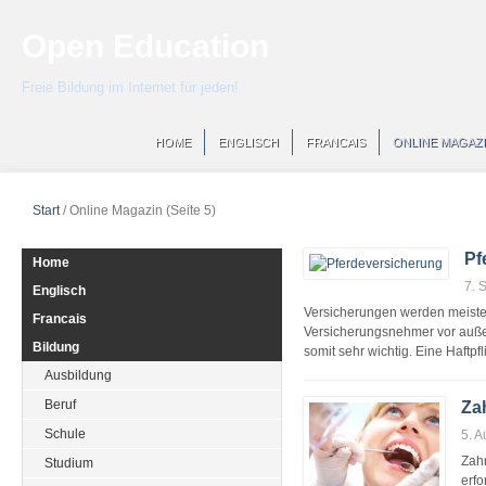
Open Education
Freie Bildung im Internet für jeden!
HOME
ENGLISCH
FRANCAIS
ONLINE MAGAZ
Start
/
Online Magazin
(Seite 5)
Pf
Home
7. 
Englisch
Versicherungen werden meisten
Francais
Versicherungsnehmer vor auße
Bildung
somit sehr wichtig. Eine Haftp
Ausbildung
Beruf
Za
Schule
5. 
Zahn
Studium
erfo