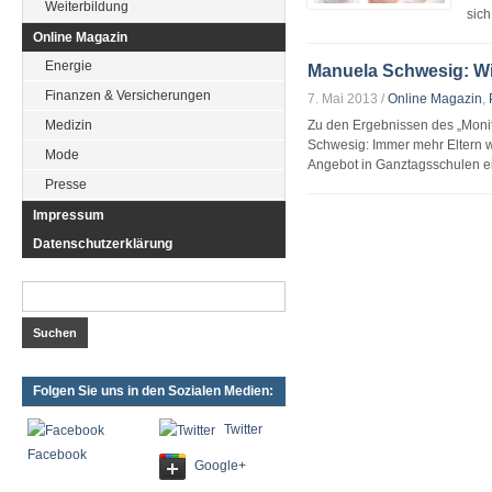
Weiterbildung
sic
Online Magazin
Energie
Manuela Schwesig: Wi
Finanzen & Versicherungen
7. Mai 2013
/
Online Magazin
,
Medizin
Zu den Ergebnissen des „Monit
Schwesig: Immer mehr Eltern w
Mode
Angebot in Ganztagsschulen ei
Presse
Impressum
Datenschutzerklärung
Folgen Sie uns in den Sozialen Medien:
Twitter
Facebook
Google+