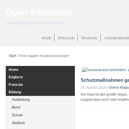
Open Education
Freie Bildung im Internet für jeden!
HOME
ENGLISCH
FRANCAIS
ONLINE MAGAZ
Start
/
Posts tagged 'hauterkrankungen'
Home
Englisch
Schutzmaßnahmen ge
Francais
14. August 2018
/
Online Maga
Bildung
Die Haut ist das größte Organ, 
Ausbildung
reagiert aber auch sehr empfin
Beruf
Schule
Studium